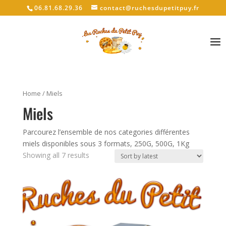
06.81.68.29.36
contact@ruchesdupetitpuy.fr
Sélectionner une page
Home
/ Miels
Miels
Parcourez l’ensemble de nos categories différentes
miels disponibles sous 3 formats, 250G, 500G, 1Kg
Showing all 7 results