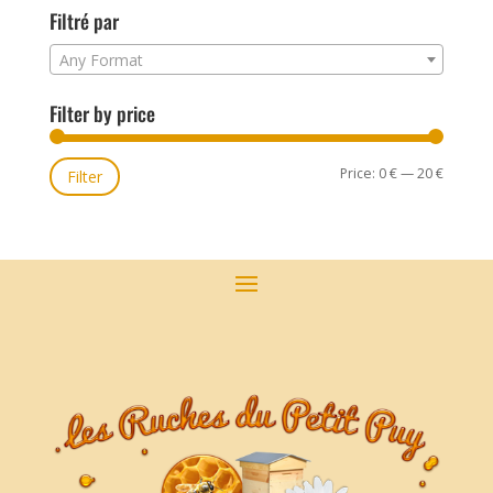
Filtré par
Any Format
Filter by price
Price:
0 €
—
20 €
Min
Max
Filter
price
price