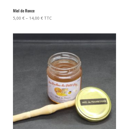
Miel de Ronce
5,00
€
–
14,00
€
TTC