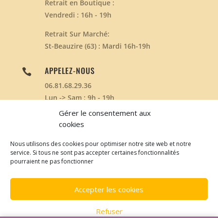
Retrait en Boutique :
Vendredi : 16h - 19h
Retrait Sur Marché:
St-Beauzire (63) : Mardi 16h-19h
APPELEZ-NOUS

06.81.68.29.36
Lun -> Sam : 9h - 19h
Dim : Non Disponible
Gérer le consentement aux
cookies
Nous utilisons des cookies pour optimiser notre site web et notre
service. Si tous ne sont pas accepter certaines fonctionnalités
Développé par
www.clicnstart.com
| © Les ruches du
pourraient ne pas fonctionner
petit Puy 2020 | Design de
Elegant Themes
|
CGV
-
Politique de Cookies
Accepter les cookies
Refuser