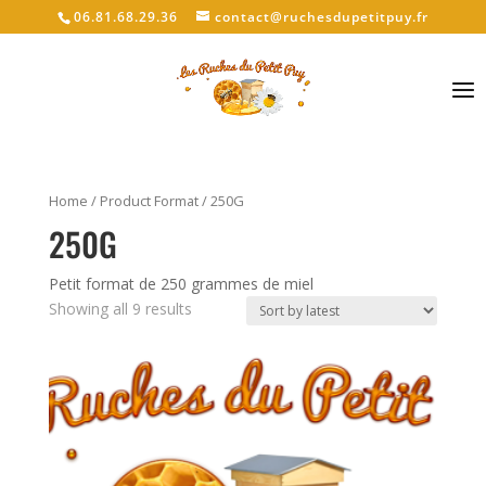
06.81.68.29.36
contact@ruchesdupetitpuy.fr
Sélectionner une page
Home
/ Product Format / 250G
250G
Petit format de 250 grammes de miel
Showing all 9 results