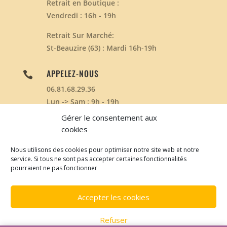
Retrait en Boutique :
Vendredi : 16h - 19h
Retrait Sur Marché:
St-Beauzire (63) : Mardi 16h-19h
APPELEZ-NOUS

06.81.68.29.36
Lun -> Sam : 9h - 19h
Dim : Non Disponible
Gérer le consentement aux
cookies
Nous utilisons des cookies pour optimiser notre site web et notre
service. Si tous ne sont pas accepter certaines fonctionnalités
Développé par
www.clicnstart.com
| © Les ruches du
pourraient ne pas fonctionner
petit Puy 2020 | Design de
Elegant Themes
|
CGV
-
Politique de Cookies
Accepter les cookies
Refuser