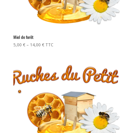
Miel de forêt
5,00
€
–
14,00
€
TTC