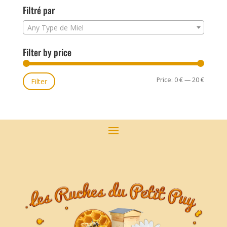
Filtré par
Any Type de Miel
Filter by price
Price:
0 €
—
20 €
Min
Max
Filter
price
price