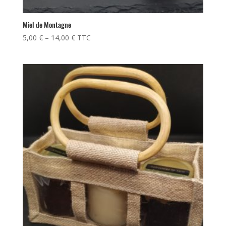
Miel de Montagne
5,00
€
–
14,00
€
TTC