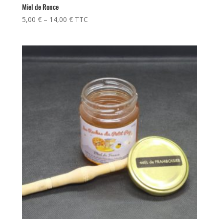
Miel de Ronce
5,00
€
–
14,00
€
TTC