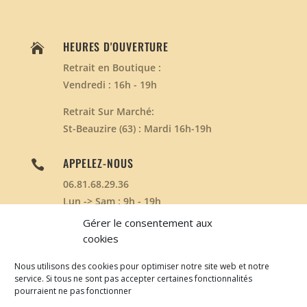
HEURES D'OUVERTURE

Retrait en Boutique :
Vendredi : 16h - 19h
Retrait Sur Marché:
St-Beauzire (63) : Mardi 16h-19h
APPELEZ-NOUS

06.81.68.29.36
Lun -> Sam : 9h - 19h
Dim : Non Disponible
Gérer le consentement aux
cookies
Nous utilisons des cookies pour optimiser notre site web et notre
service. Si tous ne sont pas accepter certaines fonctionnalités
Développé par
www.clicnstart.com
| © Les ruches du
pourraient ne pas fonctionner
petit Puy 2020 | Design de
Elegant Themes
|
CGV
-