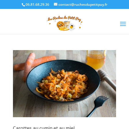
06.81.68.29.36
contact@ruchesdupetitpuy.fr
Sélectionner une page
Carottes au cumin et au miel